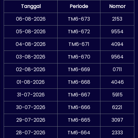
Tanggal
Periode
Nomor
06-08-2026
TM6-673
2153
05-08-2026
TM6-672
9554
04-08-2026
TM6-671
4094
03-08-2026
TM6-670
9564
02-08-2026
TM6-669
0711
01-08-2026
TM6-668
4046
31-07-2026
TM6-667
5915
30-07-2026
TM6-666
6221
29-07-2026
TM6-665
3097
28-07-2026
TM6-664
2333