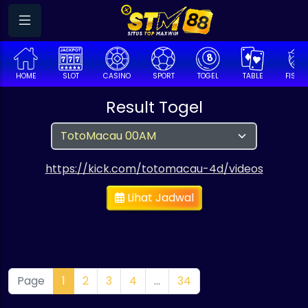
HOME
SLOT
CASINO
SPORT
TOGEL
TABLE
FISHI
Result Togel
https://kick.com/totomacau-4d/videos
Lihat Jadwal
Page
1
2
3
4
...
34