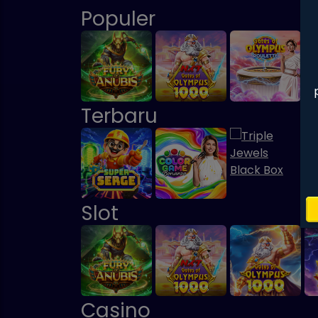
Populer
Terbaru
Slot
Casino