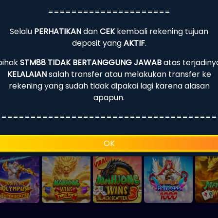
=====================
Selalu
PERHATIKAN
dan
CEK
kembali rekening tujuan
deposit yang
AKTIF
.
pihak
STM88 TIDAK BERTANGGUNG JAWAB
atas terjadiny
KELALAIAN
salah transfer atau melakukan transfer ke
rekening yang sudah tidak dipakai lagi karena alasan
apapun.
=====================================
OK