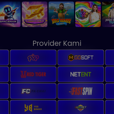
Provider Kami