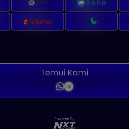
Temui Kami
Powered By