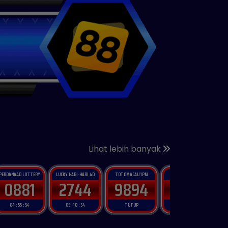
Lihat lebih banyak
PERDANA4D LOTTERY
LUCKY HARI-HARI 4D
TOTOMACAU 1PM
TOTOMACAU 4PM
0881
2744
9894
0597
04 : 55 : 52
05 : 10 : 52
TUTUP
02 : 25 : 52